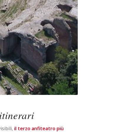
itinerari
sibili,
il terzo anfiteatro più